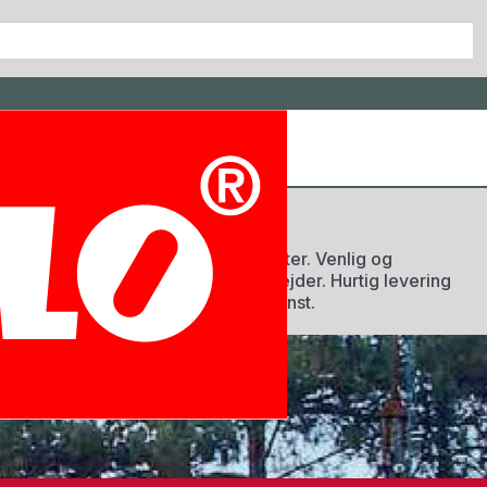
tgaard & Co.
de Europæriske og Japanske producenter. Venlig og
keting og træning af jeres medarbejder. Hurtig levering
rden inden for kontor, hobby og kunst.