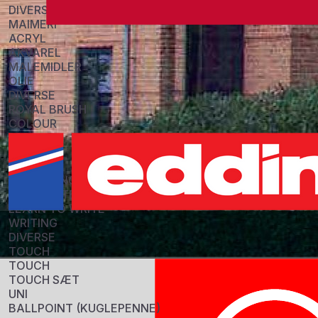
DIVERSE
MAIMERI
ACRYL
AKVAREL
MALEMIDLER
OLIE
DIVERSE
ROYAL BRUSH
COLOUR
PENSLER
DIVERSE
STABILO
COLOURING
HIGHLIGHTERS
LEARN TO WRITE
WRITING
DIVERSE
TOUCH
TOUCH
TOUCH SÆT
UNI
BALLPOINT (KUGLEPENNE)