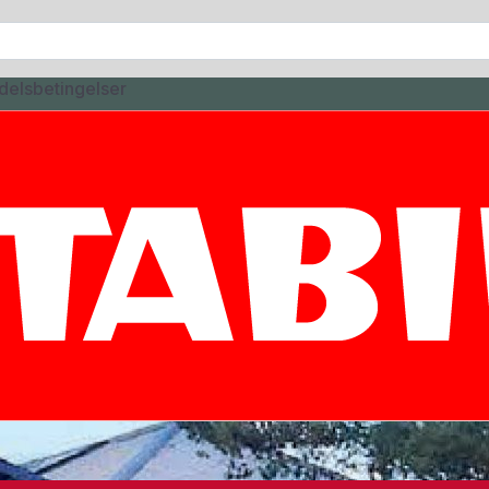
delsbetingelser
Velkommen til Povl Kli
alitetsfyldt sortiment af kunst-og kontorartikler fra føren
 fra vores erfarende sælgere og kundeservice. Hjælp til mar
, og vi bestræber os på at være den førende leverandør i No
Kontakt os