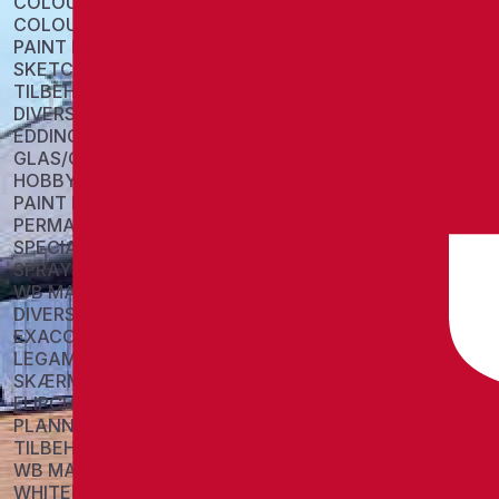
COLOUR BLOCKS
COLOUR PENCIL
PAINT PANS
SKETCH
TILBEHØR
DIVERSE
EDDING
GLAS/CHALK MARKERS
HOBBY/COLORING
PAINT MARKERS
PERMANENT MARKERS
SPECIAL MARKERS
SPRAYS
WB MARKERS
DIVERSE
EXACOMPTA
LEGAMASTER
SKÆRME
FLIPCHARTS
PLANNERS
TILBEHØR
WB MARKERS
WHITEBOARDS