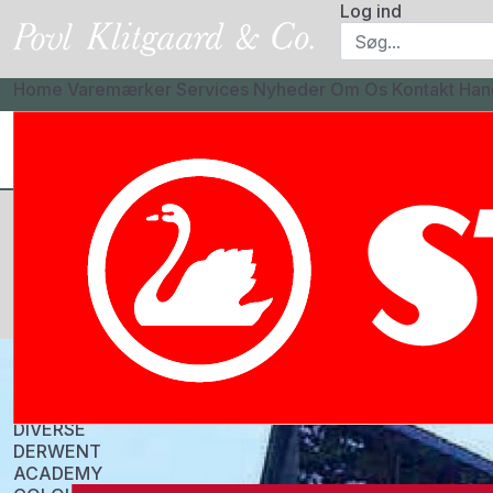
Log ind
Home
Varemærker
Services
Nyheder
Om Os
Kontakt
Han
CASIO
CLAIREFONTAINE
AKVAREL
Vi tilbyder et bredt og kv
FARVET PAPIR (ETIVAL)
kvalificeret kundeservice
HÆFTER/NOTEBOOKS
fra vores lager i Danmark
PAINT-ON
PASTELMAT
PENALER
RHODIA
TEGNEBLOKKE
DIVERSE
DERWENT
ACADEMY