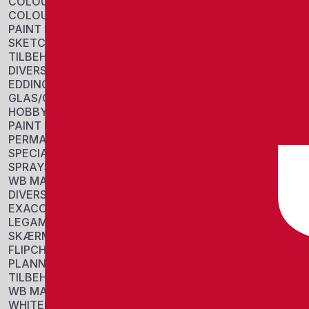
COLOUR BLOCKS
COLOUR PENCIL
PAINT PANS
SKETCH
TILBEHØR
DIVERSE
EDDING
GLAS/CHALK MARKERS
HOBBY/COLORING
PAINT MARKERS
PERMANENT MARKERS
SPECIAL MARKERS
SPRAYS
WB MARKERS
DIVERSE
EXACOMPTA
LEGAMASTER
SKÆRME
FLIPCHARTS
PLANNERS
TILBEHØR
WB MARKERS
WHITEBOARDS