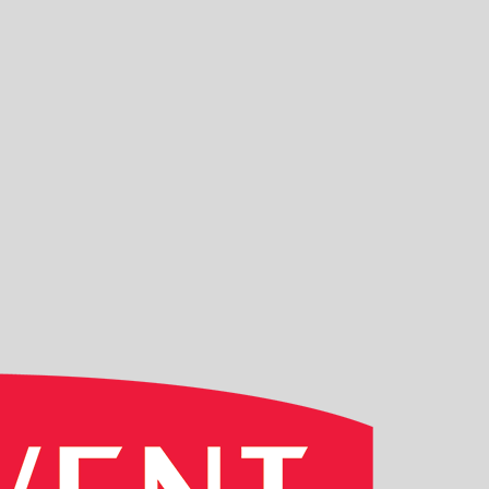
DW ACADEMY WATERCOLOUR TIN 12
Sku: 605063