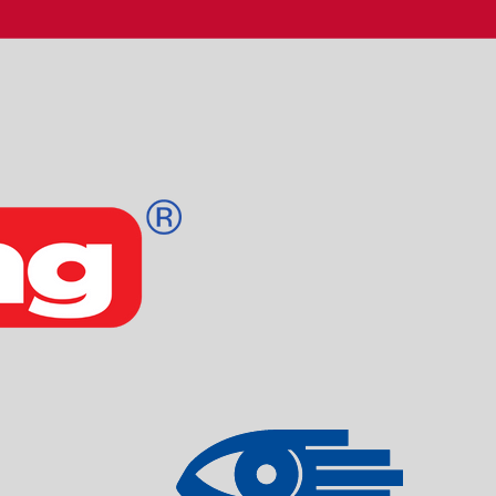
DW ACADEMY SKETCH SET- 19 PART
Sku: 605061