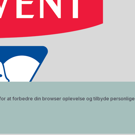
DW ACADEMY COLOR PENCIL TIN 12
Sku: 605064
or at forbedre din browser oplevelse og tilbyde personlige 