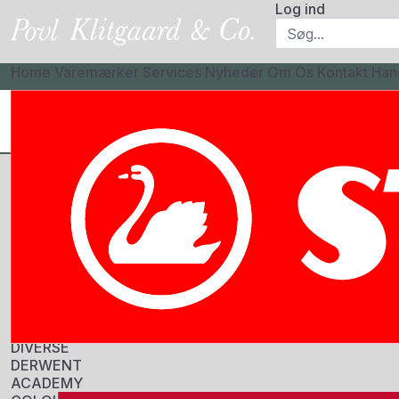
Log ind
Home
Varemærker
Services
Nyheder
Om Os
Kontakt
Han
CASIO
Home
CLAIREFONTAINE
DERWENT
AKVAREL
ACADEMY
FARVET PAPIR (ETIVAL)
HÆFTER/NOTEBOOKS
PAINT-ON
PASTELMAT
PENALER
RHODIA
TEGNEBLOKKE
DIVERSE
DERWENT
ACADEMY