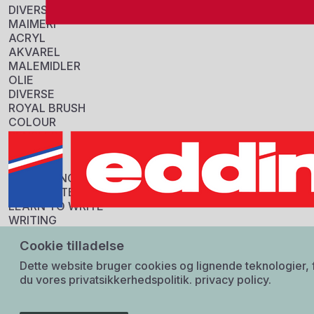
DIVERSE
MAIMERI
ACRYL
AKVAREL
MALEMIDLER
OLIE
DIVERSE
ROYAL BRUSH
COLOUR
PENSLER
Information
DIVERSE
STABILO
Sku:
COLOURING
601102
HIGHLIGHTERS
GTIN:
LEARN TO WRITE
5010255713490
WRITING
Tarif:
DIVERSE
0
Cookie tilladelse
TOUCH
TOUCH
Dette website bruger cookies og lignende teknologier, f
TOUCH SÆT
du vores privatsikkerhedspolitik.
privacy policy.
UNI
BALLPOINT (KUGLEPENNE)