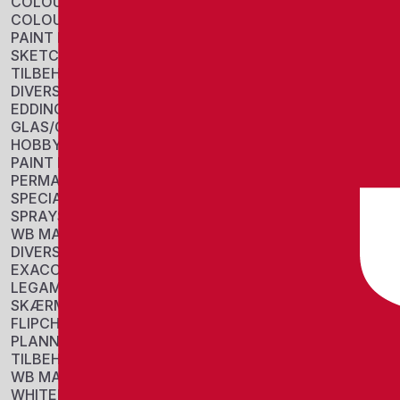
COLOUR BLOCKS
COLOUR PENCIL
PAINT PANS
SKETCH
TILBEHØR
DIVERSE
EDDING
GLAS/CHALK MARKERS
HOBBY/COLORING
PAINT MARKERS
PERMANENT MARKERS
SPECIAL MARKERS
SPRAYS
WB MARKERS
DIVERSE
EXACOMPTA
LEGAMASTER
SKÆRME
FLIPCHARTS
PLANNERS
TILBEHØR
WB MARKERS
WHITEBOARDS