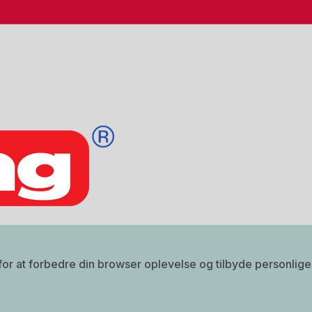
Login
Email
Kodeord
Log ind
or at forbedre din browser oplevelse og tilbyde personlige 