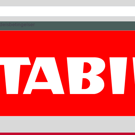
delsbetingelser
STUDIO
 ASS