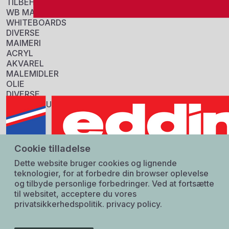
TILBEHØR
WB MARKERS
Log ind
WHITEBOARDS
DIVERSE
MAIMERI
Information
ACRYL
Sku:
AKVAREL
603065
MALEMIDLER
GTIN:
OLIE
5028252641074
DIVERSE
Tarif:
ROYAL BRUSH
32131000
COLOUR
Origin:
PENSLER
Storbritanien
DIVERSE
Specifikationer
Cookie tilladelse
STABILO
FORPAKNING
Dette website bruger cookies og lignende
COLOURING
6 stk.
teknologier, for at forbedre din browser oplevelse
HIGHLIGHTERS
og tilbyde personlige forbedringer. Ved at fortsætte
LEARN TO WRITE
til websitet, acceptere du vores
WRITING
privatsikkerhedspolitik.
privacy policy.
DIVERSE
TOUCH