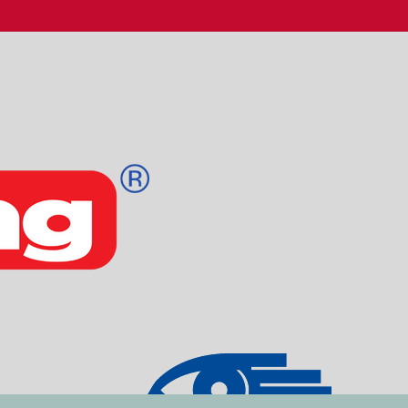
Login
Email
Kodeord
Log ind