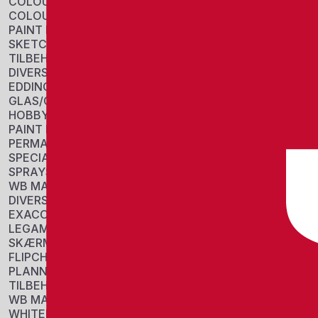
COLOUR BLOCKS
COLOUR PENCIL
PAINT PANS
SKETCH
TILBEHØR
DIVERSE
EDDING
GLAS/CHALK MARKERS
HOBBY/COLORING
PAINT MARKERS
PERMANENT MARKERS
SPECIAL MARKERS
SPRAYS
WB MARKERS
DIVERSE
EXACOMPTA
LEGAMASTER
SKÆRME
FLIPCHARTS
PLANNERS
TILBEHØR
WB MARKERS
WHITEBOARDS