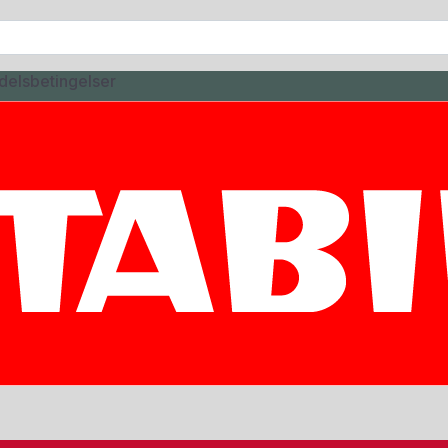
delsbetingelser
WB
Y HOLDER