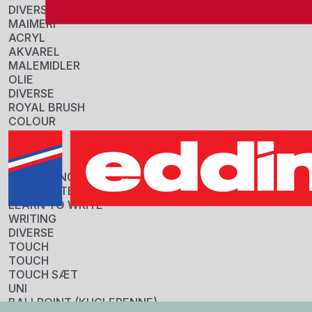
DIVERSE
MAIMERI
ACRYL
AKVAREL
MALEMIDLER
OLIE
DIVERSE
ROYAL BRUSH
COLOUR
PENSLER
Information
DIVERSE
STABILO
Sku:
COLOURING
803012
HIGHLIGHTERS
GTIN:
LEARN TO WRITE
8713797083287
WRITING
Tarif:
DIVERSE
39261000
TOUCH
Origin:
TOUCH
China
TOUCH SÆT
Specifikationer
UNI
FORPAKNING
BALLPOINT (KUGLEPENNE)