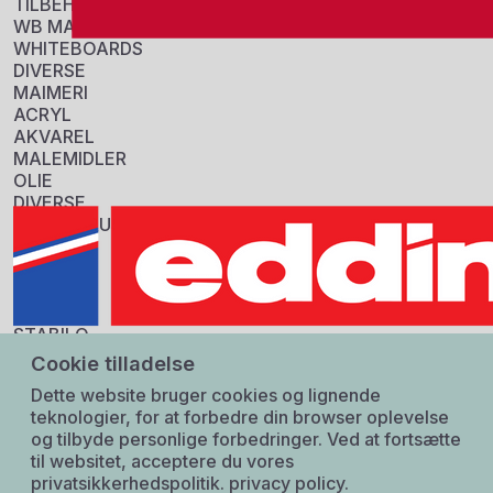
TILBEHØR
Kodeord
WB MARKERS
WHITEBOARDS
DIVERSE
Log ind
MAIMERI
ACRYL
AKVAREL
Information
MALEMIDLER
Sku:
OLIE
801525
DIVERSE
GTIN:
ROYAL BRUSH
8713797066303
COLOUR
Tarif:
PENSLER
39202029
DIVERSE
Origin:
Germany
STABILO
Specifikationer
COLOURING
Cookie tilladelse
HIGHLIGHTERS
FORPAKNING
Dette website bruger cookies og lignende
LEARN TO WRITE
4 stk.
teknologier, for at forbedre din browser oplevelse
WRITING
og tilbyde personlige forbedringer. Ved at fortsætte
DIVERSE
til websitet, acceptere du vores
privatsikkerhedspolitik.
privacy policy.
TOUCH