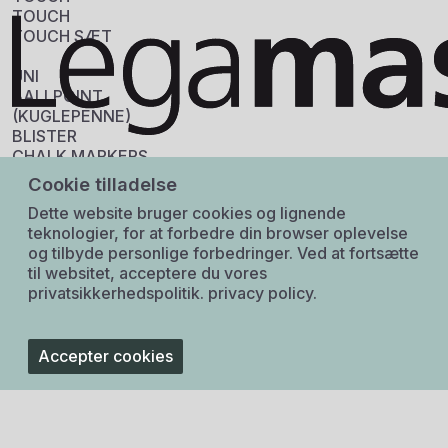
Log ind
TOUCH
TOUCH SÆT
Information
UNI
Sku:
BALLPOINT
401629
(KUGLEPENNE)
GTIN:
BLISTER
3296280033365
CHALK MARKERS
Tarif:
CORRECTION
96082000
Cookie tilladelse
EYE
Origin:
Dette website bruger cookies og lignende
FINELINER
Japan
teknologier, for at forbedre din browser oplevelse
GELPENNE
og tilbyde personlige forbedringer. Ved at fortsætte
MECH.PENCILS
til websitet, acceptere du vores
MINER
privatsikkerhedspolitik.
privacy policy.
PAINT MARKERS
PERMANENT
MARKERS
POSCA
Accepter cookies
ROLLERBALL ANDRE
UNI PIN
DIVERSE